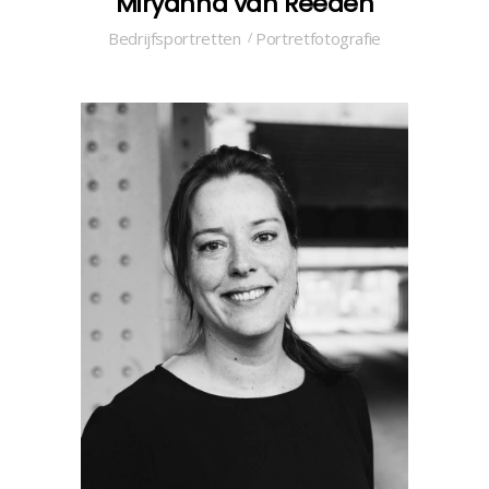
Miryanna van Reeden
Bedrijfsportretten
Portretfotografie